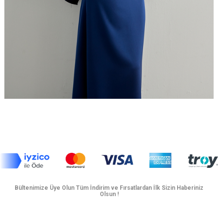
Bültenimize Üye Olun Tüm İndirim ve Fırsatlardan İlk Sizin Haberiniz
Olsun !