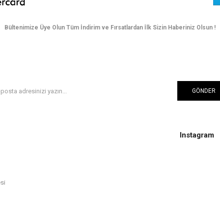
Bültenimize Üye Olun Tüm İndirim ve Fırsatlardan İlk Sizin Haberiniz Olsun !
GÖNDER
Instagram
si